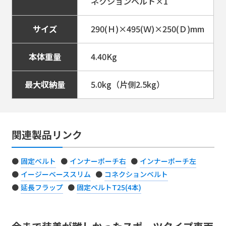
ネクションベルト×1
#サイドバッグ
サイズ
290(Ｈ)×495(Ｗ)×250(Ｄ)mm
MFK-272
本体重量
4.40Kg
カービングシェルケース（カーボン柄）
最大収納量
5.0kg（片側2.5kg）
以下より選択ください。
ヘアラインシ
ブラック
ルバー
関連製品リンク
39,380円
39,380円
固定ベルト
インナーポーチ右
インナーポーチ左
カーボン柄
イージーベーススリム
コネクションベルト
39,380円
延長フラップ
固定ベルトT25(4本)
価格：
39,380
円（本体価格
35,800
円）