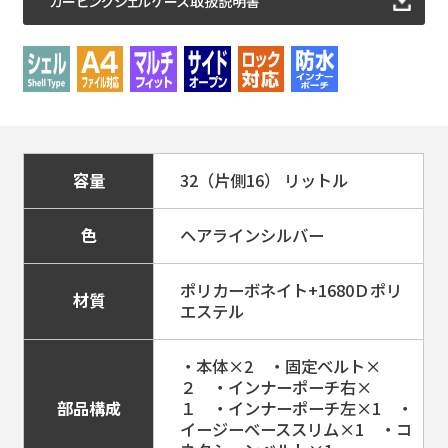
カービングシェルケース取扱説明書
容量
32（片側16） リットル
色
ヘアラインシルバー
ポリカーボネイト+1680Ｄポリ
材質
エステル
・本体×2 ・固定ベルト×
２ ・インナーポーチ右×
部品構成
１ ・インナーポーチ左×1 ・
イージーベーススリム×1 ・コ