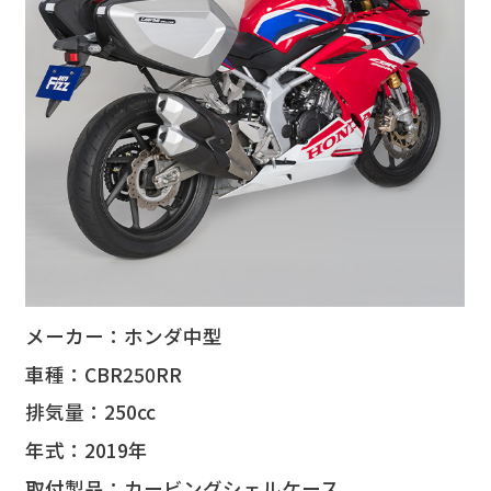
メーカー：ホンダ中型
メーカー：スズキ大型
メーカー：ヤマハ中型
車種：CBR250RR
車種：KATANA
車種：MT-03
排気量：250cc
排気量：1000cc
排気量：320cc
年式：2019年
年式：2019年
年式：2020年
取付製品：カービングシェルケース
取付製品：カービングシェルケース
取付製品：カービングシェルケース