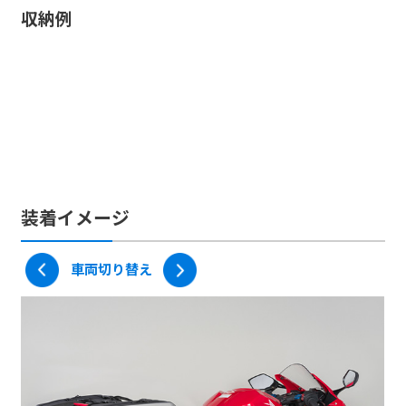
収納例
テールランプを隠さないセフティカット採用
スポーツタイプ車両でもキャンプに行ける！
防水インナーポーチ採用
シッカリ取付けの秘密。イージーベーススリム
マルチフィット3Ｄ機能！
セミハード設計
持ち運び便利！
車両リア周りがスッキリ！
後方リフレクター
従来品では、テールランプが隠れてしまって取付
シートバッグが安定しなかった小さなリアシート
大切な荷物を雨から守る、防水インナーポーチを
リアシートが小さいスポーツタイプの車両でも強
バッグ背面は張り出したシートカウルにもマルチ
軽量・頑丈なポリカーボネイトと生地のハイブリ
取り外したバッグの持ち運びに便利なハンドグリ
コネクションベルト採用でリア側の取付けベルト
夜間の安全性を考慮し、バッグ後方にリフレクタ
けが不可能だった車両でもセフティカットを採用
でも、座面積が広くなり安定するようになりま
採用。バッグを外さず荷物のみを運ぶ場合にも便
固な取付けが可能です。
にフィットするネオプレン素材を採用したマルチ
ッド設計。ハードケースには無い丈夫さと車両と
ップを装備。
が無くなり、スッキリ！スタイリッシュに取付け
ーを装備。
することでテールランプが隠れづらくなります。
す。また、追加積載に便利なＤリングを片側に3
利。
フィット構造を採用！
の一体感を両立しています。
が可能です。
安全面でも安心な機能となっています。
ヵ所づつ装備。ツーリングネットＶ等が使用でき
ます。
装着イメージ
車両切り替え