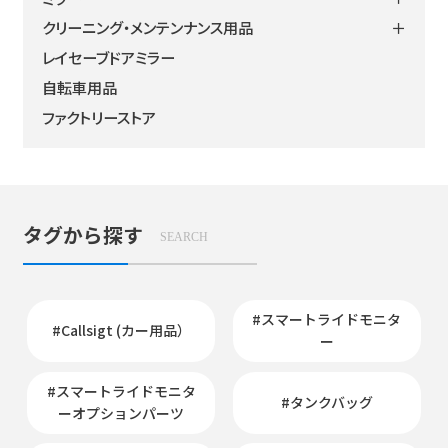
よくある質問
タンクバッグ
＋
クリーニング・メンテンナンス用品
シートバッグ
ハンドルマウントミラー
レイセーブドアミラー
サイドバッグ
カウリングミラー
ヘルメット・ウェア
自転車用品
アメリカンバッグ
バーエンドミラー
クリーニング・メンテナンス
ファクトリーストア
ボディバッグ
ミラーオプション
ウォータープルーバッグ
ミラーアダプター
パーツ＆アクセサリー
リペアパーツ
リペアパーツ
ナポレオンミラー適合表
タグから探す
SEARCH
#スマートライドモニタ
#Callsigt (カー用品）
ー
#スマートライドモニタ
#タンクバッグ
ーオプションパーツ