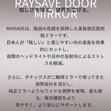
RAYSAVE DOOR
MIRROR
眩しさを抑え、視界を広げる。
RAYSAVEは、独自の色調を採用した波長感応型防
眩ミラーです。
日本人が「眩しい」と感じやすい光の波長を効果
的にカットし、
夜間のヘッドライトや日中の反射光によるストレ
スを軽減。
さらに、タナックスが二輪用ミラーで培ってきた
視界設計を活かし、
純正ミラーよりもワイドな視野を実現。昼も夜
も、後方確認をより
見やすく、より安心にサポートします。