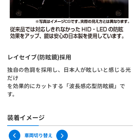
レイセイブ(防眩鏡)採用
ワイドミラー(広角鏡)
Callsight mirror
独自の色調を採用し、日本人が眩しいと感じる光
純正に比べ曲率が高く広い視野を得られ
純正ミラーの上に貼るだけの簡単取り付け出来る
だけ
死角を大きくカバー出来高品質ワイドミラー
高品質ミラー
を効果的にカットする「波長感応型防眩鏡」で
す。
装着イメージ
車両切り替え