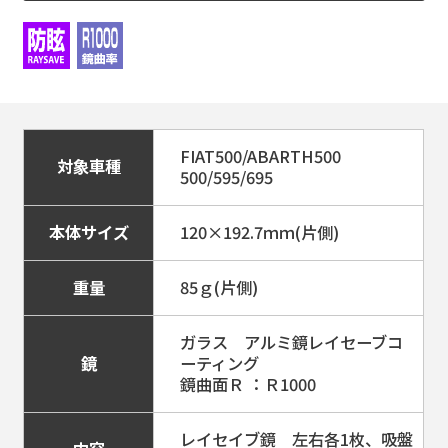
FIAT500/ABARTH500
対象車種
500/595/695
本体サイズ
120×192.7ｍｍ(片側)
重量
85ｇ(片側)
ガラス アルミ鏡レイセーブコ
鏡
ーティング
鏡曲面Ｒ ：Ｒ1000
レイセイブ鏡 左右各1枚、吸盤