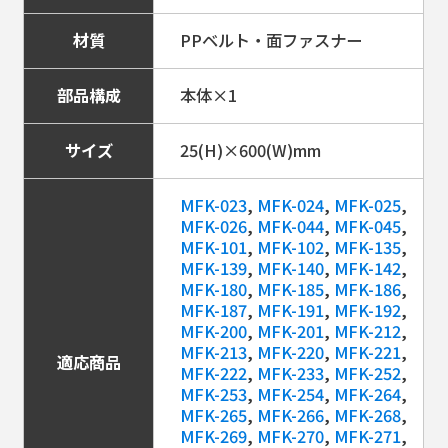
材質
PPベルト・面ファスナー
部品構成
本体×1
サイズ
25(H)×600(W)mm
MFK-023
,
MFK-024
,
MFK-025
,
MFK-026
,
MFK-044
,
MFK-045
,
MFK-101
,
MFK-102
,
MFK-135
,
MFK-139
,
MFK-140
,
MFK-142
,
MFK-180
,
MFK-185
,
MFK-186
,
MFK-187
,
MFK-191
,
MFK-192
,
MFK-200
,
MFK-201
,
MFK-212
,
MFK-213
,
MFK-220
,
MFK-221
,
適応商品
MFK-222
,
MFK-233
,
MFK-252
,
MFK-253
,
MFK-254
,
MFK-264
,
MFK-265
,
MFK-266
,
MFK-268
,
MFK-269
,
MFK-270
,
MFK-271
,