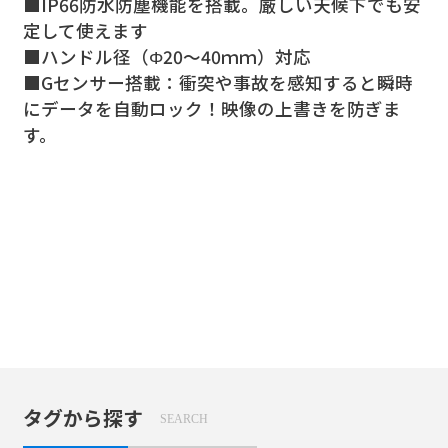
■IP66防水防塵機能を搭載。厳しい天候下でも安
定して使えます
昼夜問わず、クリアな記録を実現
IP66防水防塵
連続6時間録画ができる1800ｍAhの内蔵バッ
緊急録画機能搭載
200万画素イメージセンサー搭載
F値2.0の大口径レンズ
安心のループ録画仕様
■ハンドル径（Φ20～40ｍｍ）対応
テリーを使用
■Gセンサー搭載：衝突や事故を感知すると瞬時
200万画素122度の超広角レンズとF値2.0の大口径
IP66防水防塵仕様で、水しぶきや土埃に強く、厳
録画停止中でも衝突を感知すると自動敵に録画開
2K/1080Pマルチ解像度対応撮影目的に合わせて
F値2.0の大口径レンズが低照度でも明るく鮮やか
SDカードの容量がなくなると自動的に古い映像
にデータを自動ロック！映像の上書きを防ぎま
レンズ
しい天候下
始大切な
最適な画質
にイメージ
は上書きされます。
省エネ仕様と相まって長時間安定して録画できま
す。
の組み合わせで昼夜を問わずクリアな映像を捉え
でも安心してお使いいただけます。
事故の瞬間を確実に記録します。
を選べます
をとらえます。
メモリーの容量を気にせずに安心して録画できま
す。
昼夜問わず、クリアな記録を実現
ます
※付属のコードでIP66のまま給電しながら使用出
す。
200万画素122度の超広角レンズとF値2.0の大口径
来ます。
※microSDカードは付属しておりませんので別途
レンズ
ご購入下さい。
の組み合わせで昼夜を問わずクリアな映像を捉え
ます
タグから探す
SEARCH