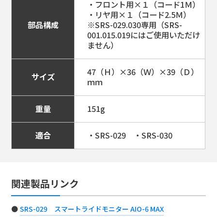
・フロント用×１（コード1Ｍ）
・リヤ用×１（コード2.5Ｍ）
部品構成
※SRS-029.030専用（SRS-
001.015.019にはご使用いただけ
ません）
47（Ｈ）×36（Ｗ）×39（Ｄ）
サイズ
ｍｍ
重量
151g
適合
・SRS-029 ・SRS-030
関連製品リンク
SRS-029 スマートライドモニター AIO-6 MAX