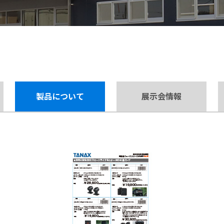
製品について
展示会情報
【Callsight】 カー用品