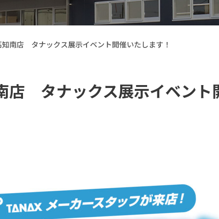
部品高知南店 タナックス展示イベント開催いたします！
高知南店 タナックス展示イベン
【Callsight】 カー用品