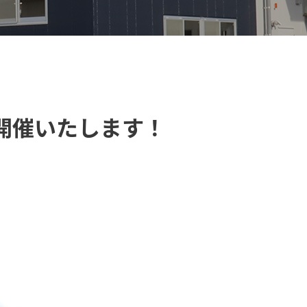
ト開催いたします！
【VELOGARAGE】 自転車用品