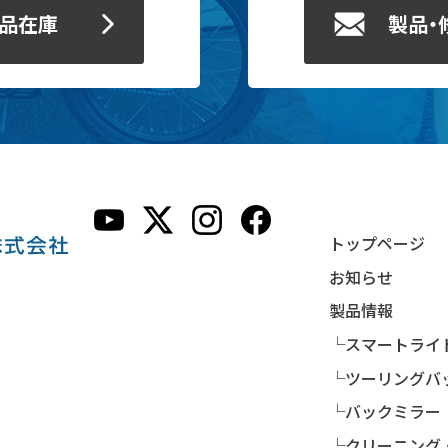
製品在庫
製品・
トップページ
お知らせ
製品情報
└スマートライ
└ツーリングバ
└バックミラー
└クリーニング