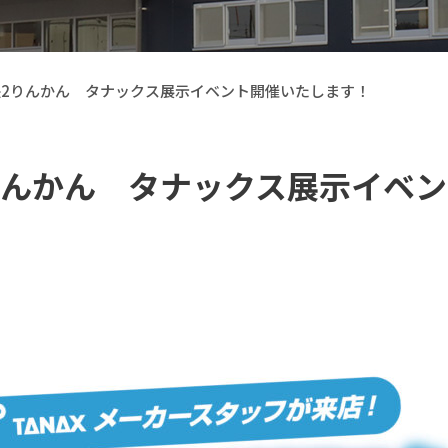
泉中央2りんかん タナックス展示イベント開催いたします！
央2りんかん タナックス展示イベ
【Callsight】 カー用品