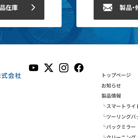
製品在庫
製品・
トップページ
お知らせ
製品情報
└スマートライ
└ツーリングバ
└バックミラー
└クリーニング