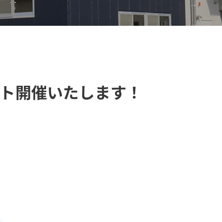
ント開催いたします！
【VELOGARAGE】 自転車用品