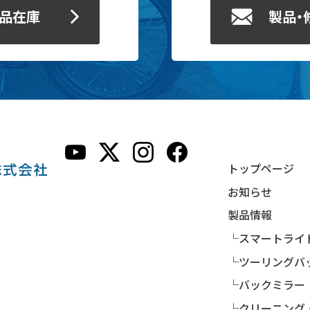
製品在庫
製品・
トップページ
お知らせ
製品情報
└スマートライ
└ツーリングバ
└バックミラー
└クリーニング