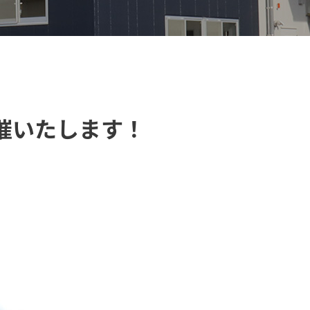
開催いたします！
【VELOGARAGE】 自転車用品