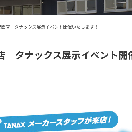
部品箕面店 タナックス展示イベント開催いたします！
箕面店 タナックス展示イベント
【Callsight】 カー用品