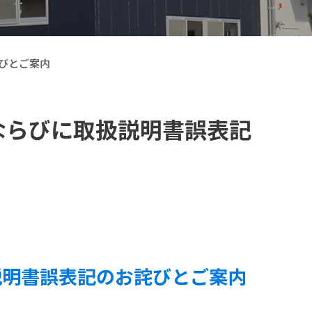
詫びとご案内
不備 ならびに取扱説明書誤表記
【VELOGARAGE】 自転車用品
取扱説明書誤表記のお詫びとご案内