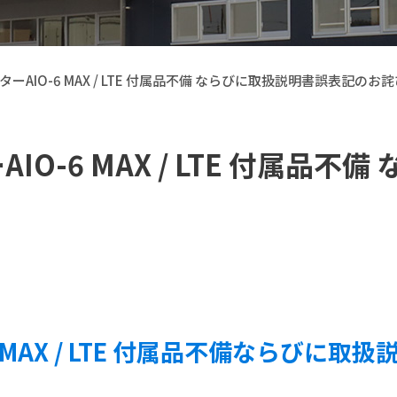
ーAIO-6 MAX / LTE 付属品不備 ならびに取扱説明書誤表記のお
O-6 MAX / LTE 付属品
【Callsight】 カー用品
 MAX / LTE 付属品不備ならびに