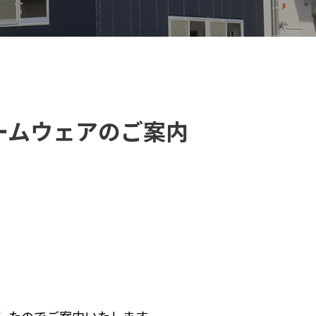
新ファームウェアのご案内
【VELOGARAGE】 自転車用品