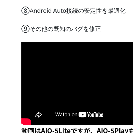
⑧Android Auto接続の安定性を最適化
⑨その他の既知のバグを修正
動画はAIO-5Liteですが、AIO-