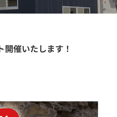
ント開催いたします！
【VELOGARAGE】 自転車用品