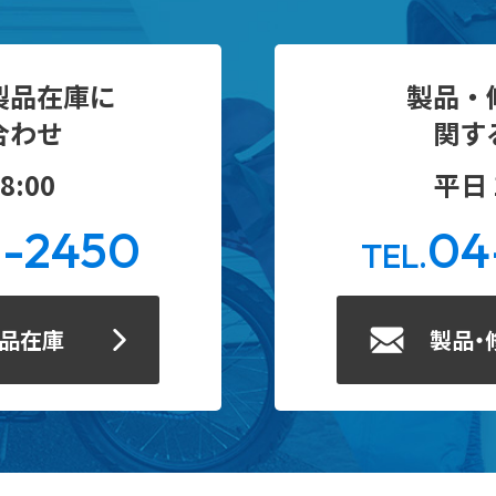
製品在庫に
製品・
合わせ
関す
8:00
平日 1
0-2450
04
TEL.
製品在庫
製品・