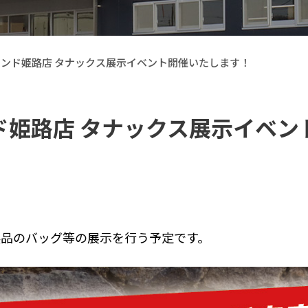
コランド姫路店 タナックス展示イベント開催いたします！
ランド姫路店 タナックス展示イベ
【Callsight】 カー用品
製品のバッグ等の展示を行う予定です。