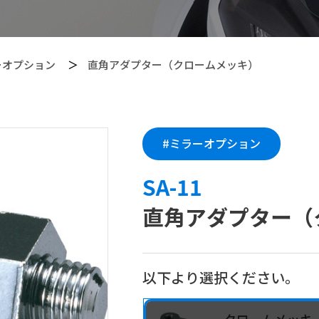
ーオプション
直角アダプター（クロームメッキ）
【Callsight】 カー用品
#ミラーオプション
SA-11
直角アダプター（
以下より選択ください。