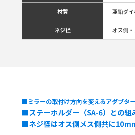
材質
亜鉛ダイ
ネジ径
オス側・
■ミラーの取付け方向を変えるアダブタ
■ステーホルダー（SA-6）との
■ネジ径はオス側メス側共に10m