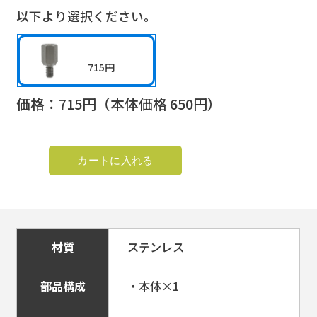
以下より選択ください。
715円
価格：
715
円（本体価格
650
円）
材質
ステンレス
部品構成
・本体×1