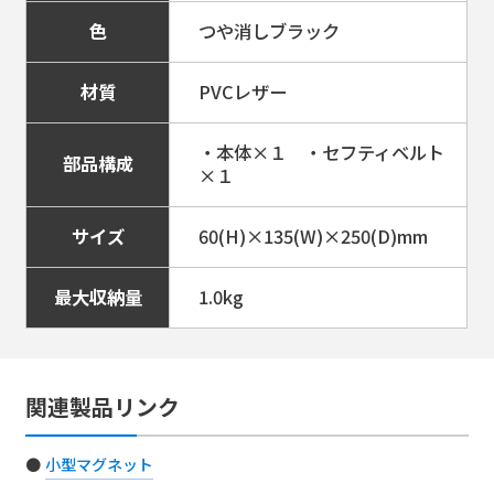
色
つや消しブラック
材質
PVCレザー
・本体×１ ・セフティベルト
部品構成
×１
サイズ
60(H)×135(W)×250(D)mm
最大収納量
1.0kg
関連製品リンク
小型マグネット