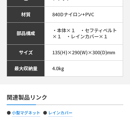
材質
840Dナイロン+PVC
・本体×１ ・セフティベルト
部品構成
×１ ・レインカバー×１
サイズ
135(H)×290(W)×300(D)mm
最大収納量
4.0kg
#タンクバッグ
MFK-030
タンクバッグST（グレー）
関連製品リンク
小型マグネット
レインカバー
以下より選択ください。