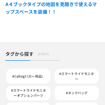
ブラック
グレー
A４ブックタイプの地図を見開きで使えるマ
8,800円
8,800円
ップスペースを装備！！
価格：
8,800
円（本体価格
8,000
円）
タンクバッグST取扱説明書
タグから探す
SEARCH
#スマートライドモニタ
#Callsigt (カー用品）
ー
#スマートライドモニタ
#タンクバッグ
ーオプションパーツ