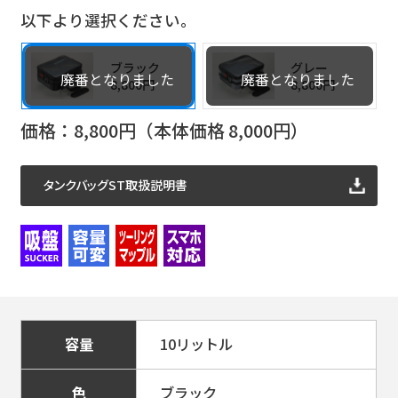
以下より選択ください。
ブラック
グレー
8,800円
8,800円
価格：
8,800
円（本体価格
8,000
円）
タンクバッグST取扱説明書
容量
10リットル
色
ブラック