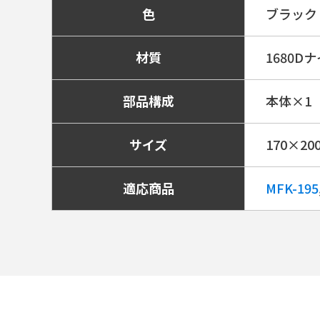
色
ブラック
材質
1680D
部品構成
本体×1
サイズ
170×2
適応商品
MFK-195