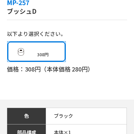
MP-257
ブッシュD
以下より選択ください。
308円
価格：
308
円（本体価格
280
円）
色
ブラック
部品構成
本体×1