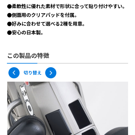
●柔軟性に優れた素材で形状に合って貼り付けやすい。
MF-4785
●側面用のクリアパッドを付属。
CT125 ハンターカブ用 レッグシールドパ
●好みに合わせて選べる2種を用意。
ッド カモ
●安心の日本製。
この製品の特徴
以下より選択ください。
ブラック
カモ
切り替え
4,070円
4,400円
価格：
4,070
円（本体価格
3,700
円）