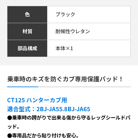
色
ブラック
材質
耐候性ウレタン
部品構成
本体×1
乗車時のキズを防ぐカブ専用保護パッド！
CT125 ハンターカブ用
適合型式：2BJ-JA55.8BJ-JA65
●乗車時の跨がりで出来る傷から守るレッグシールドパ
ッド。
#パーツ＆アクセサリー
●専用品だから貼り付けも安心。