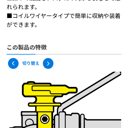
れられます。
サックスブル
レッド
ー
3,850円
■コイルワイヤータイプで簡単に収納や装着
3,850円
ができます。
オリーブ
3,850円
この製品の特徴
価格：
3,850
円（本体価格
3,500
円）
切り替え
ワイヤーロック_コイル取扱説明書
レバーホルダー取付条件