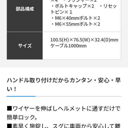
・ボルトキャップ×2 ・リセッ
部品構成
トピン×１
・M6×40mmボルト×2
・M6×55mmボルト×2
100.5(H)×76.5(W)×32.4(D)mm
#パーツ＆アクセサリー
サイズ
ケーブル1000mm
MF-4762
ヘルメット用ワイヤーロック コイル（オ
リーブ）
ハンドル取り付けだからカンタン・安心・早
い！
以下より選択ください。
■ワイヤーを伸ばしヘルメットに通すだけで
ブラック
ホワイト
簡単ロック。
3,850円
3,850円
■素早く施錠し、スグに車両から安心して離