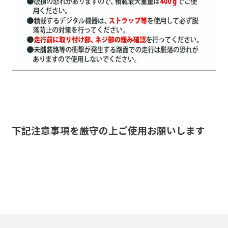
下記注意事項を厳守の上ご使用お願いします
3種類のアダプターが付属
360度角度自在マルチステー
使用可能なハンドル径
アクションカメラ
コンパクトカメラ
ビデオカメラ
ETC
3種類のアダプターを付け替えて様々な機器に対
ダブルボールジョイントが自由自在に動くので、
Φ22.2～Φ25.4mmの範囲のハンドルで使用可
アクションカメラアダプターが標準装備。
コンパクトカメラも付属のネジで装着可能。
ビデオカメラも、付属のネジで装着可能。
ETCアダプターが標準装備。
応します。
体格やお好みに合わせて調整が可能。
能。