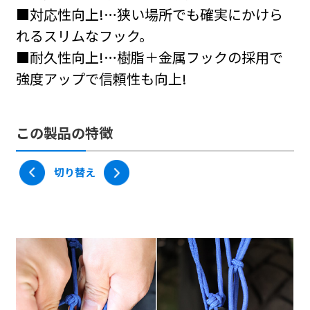
MF-4565
MF-4642
■対応性向上!…狭い場所でも確実にかけら
ツーリングネットV L/ブルー
ツーリングネットV L/シルバー
#パーツ＆アクセサリー
れるスリムなフック。
■耐久性向上!…樹脂＋金属フックの採用で
MF-4764
以下より選択ください。
以下より選択ください。
強度アップで信頼性も向上!
ツーリングネットV L/モスグリーン
ブラック
ブラック
レッド
レッド
2,420円
2,420円
2,420円
2,420円
この製品の特徴
以下より選択ください。
ブルー
ブルー
シルバー
シルバー
切り替え
ブラック
レッド
2,420円
2,420円
2,420円
2,420円
2,420円
2,420円
モスグリーン
モスグリーン
ブルー
シルバー
2,420円
2,420円
2,420円
2,420円
価格：
価格：
2,420
2,420
円（本体価格
円（本体価格
2,200
2,200
円）
円）
モスグリーン
2,420円