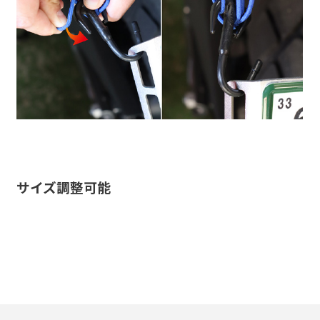
価格：
2,420
円（本体価格
2,200
円）
サイズ調整可能
30Lの荷物をコンパクトにホールド
最強フック
シッカリ固定、小さなマス目!選べる色とサイズ4
スチールフレーム＋樹脂ボディー→最強フック！
種類!