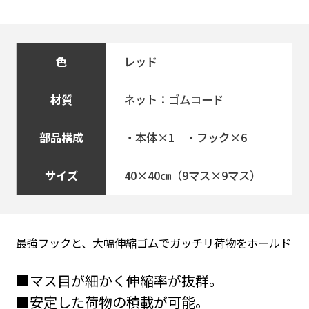
色
レッド
材質
ネット：ゴムコード
部品構成
・本体×1 ・フック×6
サイズ
40×40㎝（9マス×9マス）
最強フックと、大幅伸縮ゴムでガッチリ荷物をホールド
#パーツ＆アクセサリー
#パーツ＆アクセサリー
■マス目が細かく伸縮率が抜群。
■安定した荷物の積載が可能。