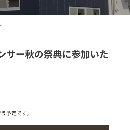
す！
クセンサー秋の祭典に参加いた
【VELOGARAGE】 自転車用品
行う予定です。