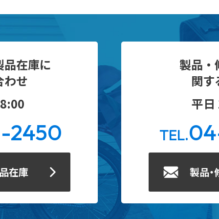
製品在庫に
製品・
合わせ
関す
8:00
平日 1
0-2450
04
TEL.
製品在庫
製品・