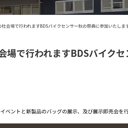
DS柏の杜会場で行われますBDSバイクセンサー秋の祭典に参加いたしま
柏の杜会場で行われますBDSバイ
【Callsight】 カー用品
験イベントと新製品のバッグの展示、及び展示即売会を