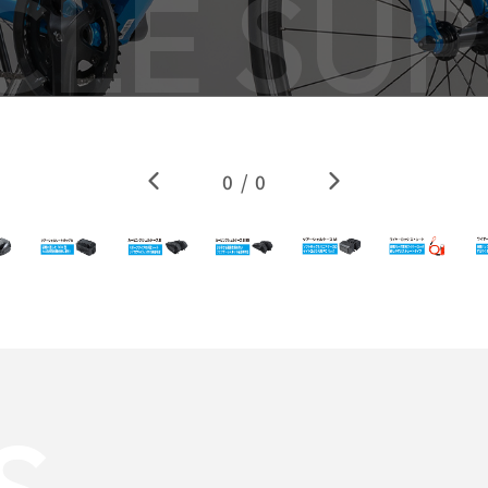
CLE SUP
0
/
0