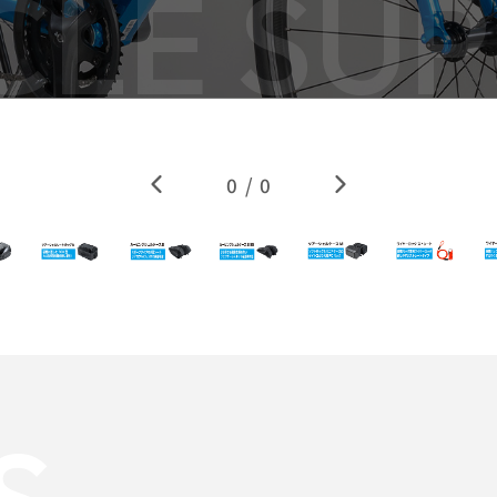
CLE SUP
0
/
0