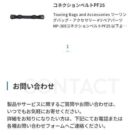
コネクションベルトPF25
Touring Bags and Accessories ツーリン
グバッグ・アクセサリー #リペアパーツ
MP-369コネクションベルトPF25 以下より
選択ください。 ブラック1,430円 価格：
1,430円（本体価格 1,300円） /**/ 色 ブラ
ック 材質 ベルト：ポリエステル バック
1
ル：POM 部品構成 本体×1 サイズ
25×700mm
CONTACT
お問い合わせ
製品やサービスに関するご質問やお問い合わせは、
いつでもお気軽にお寄せください。
詳細をお知りになりたい方は、下記にてお電話または
各種お問い合わせフォームへご連絡ください。